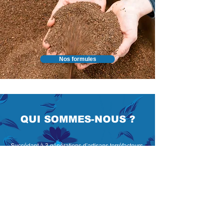
Nos formules
QUI SOMMES-NOUS ?
Succédant à 3 générations d’artisans torréfacteurs,
Agnès Lutun, la quatrième génération, dirige
Chicorée du Nord depuis 2020.
Sous sa direction, nous avons renforcé nos
pratiques écoresponsables, en élargissant
notamment notre offre à une gamme biologique, et
en modernisant notre ligne de production pour
optimiser notre consommation énergétique.
Nous produisons de la chicorée dans les standards